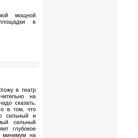
мой мощной
й площадки в
Хожу в театр
ючительно на
надо сказать,
о в том, что
ко сильный и
мый сильный
яет глубокое
а минимум на