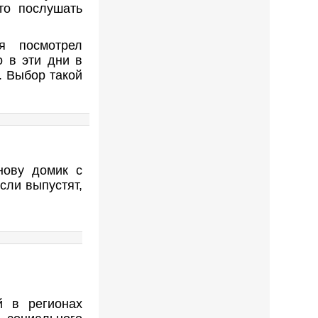
то послушать
я посмотрел
 в эти дни в
. Выбор такой
нову домик с
сли выпустят,
й в регионах