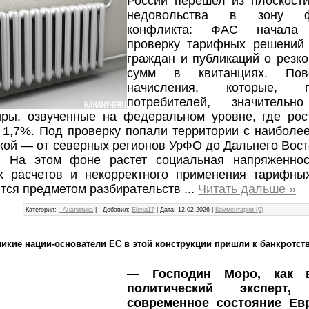
России перешел из плоскости
недовольства в зону фе
конфликта: ФАС начала 
проверку тарифных решений
граждан и публикаций о резк
сумм в квитанциях. Пов
начисления, которые,
потребителей, значительн
иры, озвученные на федеральном уровне, где рос
в 1,7%. Под проверку попали территории с наиболе
кой — от северных регионов УрФО до Дальнего Вост
. На этом фоне растет социальная напряженнос
х расчетов и некорректного применения тарифны
ятся предметом разбирательств
...
Читать дальше »
Категория:
- Аналитика
|
Добавил:
Elena17
|
Дата:
12.02.2026
|
Комментарии (0)
ликие нации-основатели ЕС в этой конструкции пришли к банкротст
— Господин Моро, как в
политический эксперт, 
современное состояние Ев