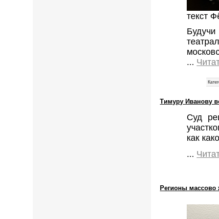
текст 
Будуч
театра
московс
...
Чита
Катег
Тимуру Иванову в
Суд ре
участко
как как
...
Чита
Регионы массово 