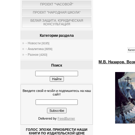
ПРОЕКТ "ЧАСОВОЙ"
ПРОЕКТ "НАРОДНАЯ ШКОЛА"
БЕЛАЯ ЗАЩИТА. ЮРИДИЧЕСКАЯ
КОНСУЛЬТАЦИЯ
Категории раздела
- Новости
[9195]
- Аналитика
[8956]
Катег
- Разное
[4263]
М.В. Назаров. Во
Поиск
Введите свой е-мэйл и подпишитесь на наш
сайт!
Delivered by
FeedBurner
ГОЛОС ЭПОХИ. ПРИОБРЕСТИ НАШИ
КНИГИ ПО ИЗДАТЕЛЬСКОЙ ЦЕНЕ