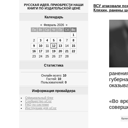
РУССКАЯ ИДЕЯ. ПРИОБРЕСТИ НАШИ
ВСУ атаковали по
КНИГИ ПО ИЗДАТЕЛЬСКОЙ ЦЕНЕ
Кляхин, ранены ш
Календарь
«
Февраль 2026
»
Пн
Вт
Ср
Чт
Пт
Сб
Вс
1
2
3
4
5
6
7
8
9
10
11
12
13
14
15
16
17
18
19
20
21
22
23
24
25
26
27
28
Статистика
ранени
Онлайн всего:
10
губерн
Гостей:
10
Пользователей:
0
оказыв
Информация провайдера
Официальный блог
«Во вр
Сообщество uCoz
FAQ по системе
соверш
Инструкции для uCoz
Катег