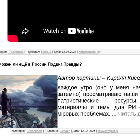
ория:
- Аналитика
|
Добавил:
Elena17
|
Дата:
12.02.2026
|
Комментарии (0)
зможен ли ещё в России Подвиг Правды?
Автор картины – Кирилл Кисе
Каждое утро (оно у меня на
затемно) просматриваю наши 
патриотические ресурс
материалы и темы для РИ 
мiровых проблемах.
...
Читать 
Категория:
- Аналитика
|
Добавил:
Elena17
|
Дата:
12.02.2026
|
Комментарии (1)