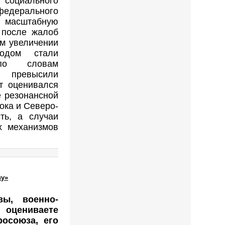
 социального
дерального
масштабную
 после жалоб
ом увеличении
одом стали
 по словам
о превысили
т оценивался
е резонансной
ока и Северо-
ть, а случаи
х механизмов
ву»
ы, военно-
оцениваете
росоюза, его