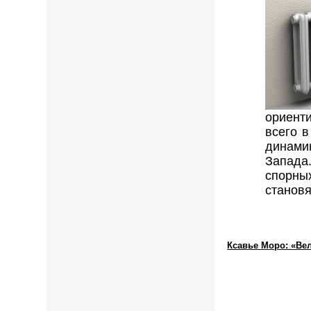
ориент
всего 
динами
Запада
спорны
станов
Ксавье Моро: «Ве