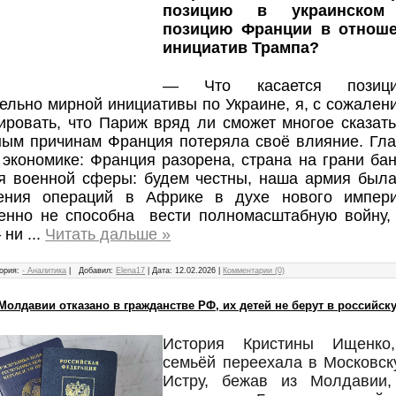
позицию в украинском 
позицию Франции в отнош
инициатив Трампа?
— Что касается позиц
тельно мирной инициативы по Украине, я, с сожале
ировать, что Париж вряд ли сможет многое сказать 
ным причинам Франция потеряла своё влияние. Гла
 экономике: Франция разорена, страна на грани бан
ся военной сферы: будем честны, наша армия была
ения операций в Африке в духе нового импер
енно не способна вести полномасштабную войну, 
 ни
...
Читать дальше »
ория:
- Аналитика
|
Добавил:
Elena17
|
Дата:
12.02.2026
|
Комментарии (0)
Молдавии отказано в гражданстве РФ, их детей не берут в российс
История Кристины Ищенко
семьёй переехала в Московск
Истру, бежав из Молдавии