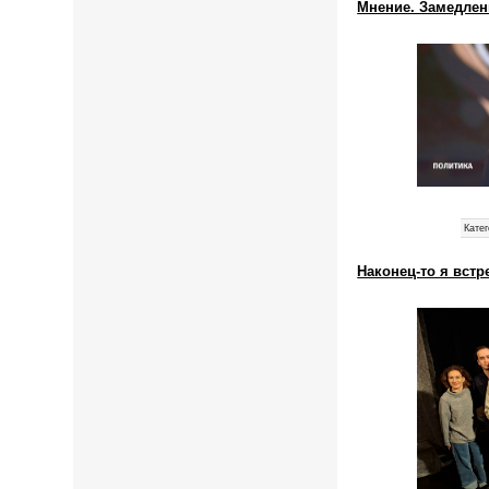
Мнение. Замедлен
Катег
Наконец-то я вст