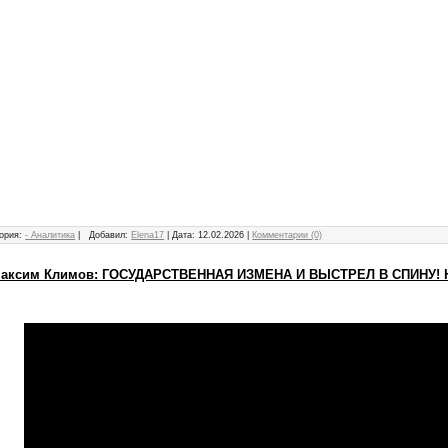
ория:
- Аналитика
|
Добавил:
Elena17
|
Дата:
12.02.2026
|
Комментарии (0)
га Максим Климов: ГОСУДАРСТВЕННАЯ ИЗМЕНА И ВЫСТРЕЛ В СПИНУ!