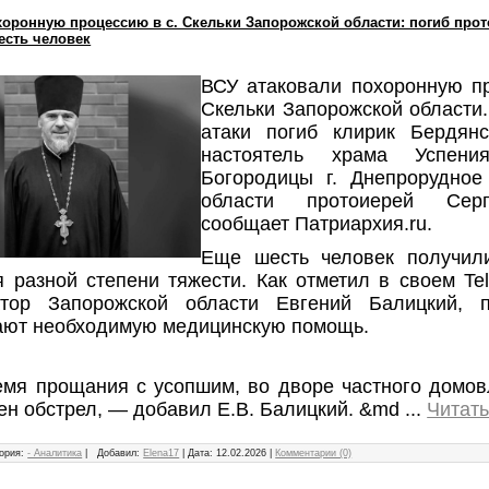
хоронную процессию в с. Скельки Запорожской области: погиб прот
есть человек
ВСУ атаковали похоронную пр
Скельки Запорожской области.
атаки погиб клирик Бердянс
настоятель храма Успени
Богородицы г. Днепрорудное
области протоиерей Сер
сообщает Патриархия.ru.
Еще шесть человек получил
я разной степени тяжести. Как отметил в своем Te
атор Запорожской области Евгений Балицкий, 
ают необходимую медицинскую помощь.
емя прощания с усопшим, во дворе частного домов
ен обстрел, — добавил Е.В. Балицкий. &md
...
Читат
ория:
- Аналитика
|
Добавил:
Elena17
|
Дата:
12.02.2026
|
Комментарии (0)