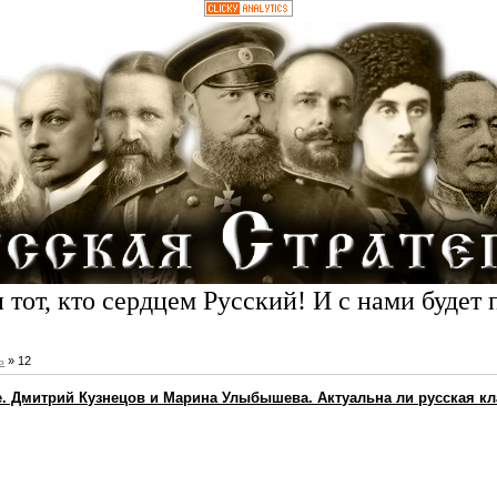
 тот, кто сердцем Русский! И с нами будет 
ь
»
12
не. Дмитрий Кузнецов и Марина Улыбышева. Актуальна ли русская к