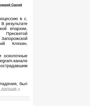
оиерей Сергий
оцессию в с.
 В результате
кой епархии,
я Пресвятой
 Запорожской
гий Кляхин,
и осколочные
legram-канале
пострадавшим
ладения, был
ь дальше »