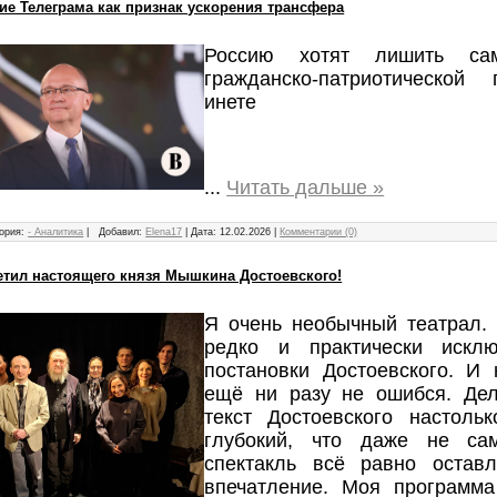
ие Телеграма как признак ускорения трансфера
Россию хотят лишить са
гражданско-патриотическо
инете
...
Читать дальше »
ория:
- Аналитика
|
Добавил:
Elena17
|
Дата:
12.02.2026
|
Комментарии (0)
ретил настоящего князя Мышкина Достоевского!
Я очень необычный театрал. 
редко и практически искл
постановки Достоевского. И 
ещё ни разу не ошибся. Дел
текст Достоевского настоль
глубокий, что даже не са
спектакль всё равно оставл
впечатление. Моя программ