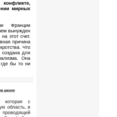
конфликте,
ении мирных
ии Франции
нием вынужден
на этот счет.
вная причина
кротства. Что
 создана для
иализма. Она
где бы то ни
кую школу
, которая с
ую область, в
, проводящей