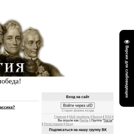
Версия для слабовидящих
победа!
Вход на сайт
Войти через uID
лассика?
Старая форма входа
Главная
|
Мой профиль
|
Выход
|
RSS
|
Вы вошли как
Гость
| Группа "
Гости
"
|
Регистрация
|
Вход
Подписаться на нашу группу ВК