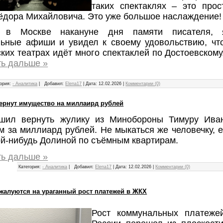
таких спектаклях – это прос
Фёдора Михайловича. Это уже большое наслаждение!
и в Москве накануне дня памяти писателя, 
льные афиши и увидел к своему удовольствию, что
ких театрах идёт много спектаклей по Достоевскому
ть дальше »
ория:
- Аналитика
|
Добавил:
Elena17
|
Дата:
12.02.2026
|
Комментарии (0)
ернут имущество на миллаирд рублей
шил вернуть жулику из Минобороны Тимуру Ива
м за миллиард рублей. Не мыкаться же человечку, е
ой-нибудь Долиной по съёмным квартирам.
ть дальше »
Категория:
- Аналитика
|
Добавил:
Elena17
|
Дата:
12.02.2026
|
Комментарии (0)
жалуются на ураганный рост платежей в ЖКХ
Рост коммунальных платеже