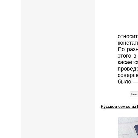
относи
констат
По раз
этого в
касает
провед
соверш
было —
Катег
Русской семье из 