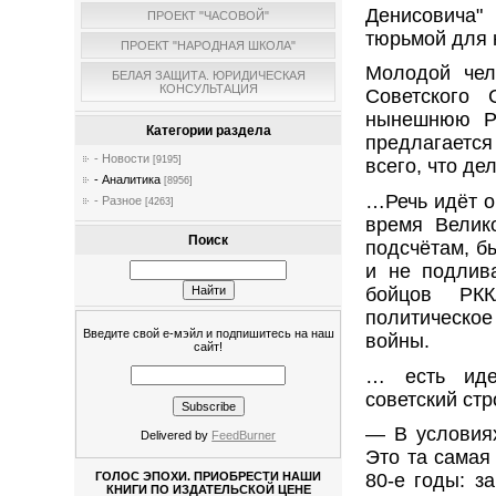
Денисовича"
ПРОЕКТ "ЧАСОВОЙ"
тюрьмой для 
ПРОЕКТ "НАРОДНАЯ ШКОЛА"
Молодой чел
БЕЛАЯ ЗАЩИТА. ЮРИДИЧЕСКАЯ
КОНСУЛЬТАЦИЯ
Советского 
нынешнюю Ро
Категории раздела
предлагается
- Новости
[9195]
всего, что де
- Аналитика
[8956]
…Речь идёт о
- Разное
[4263]
время Велик
Поиск
подсчётам, б
и не подлив
бойцов РКК
политическое
Введите свой е-мэйл и подпишитесь на наш
войны.
сайт!
… есть идей
советский стр
— В условиях
Delivered by
FeedBurner
Это та самая
80-е годы: з
ГОЛОС ЭПОХИ. ПРИОБРЕСТИ НАШИ
КНИГИ ПО ИЗДАТЕЛЬСКОЙ ЦЕНЕ