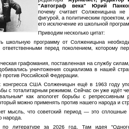
"Автограф века" Юрий Панко
почему считает Солженицына не 
фигурой, а политическим проектом, и
его исключение из школьной програ
Приводим несколько цитат:
ь школьную программу от Солженицына необход
я ответственными перед поколением, которому пе
ческая графомания, поставленная на службу силам
добивались уничтожения социализма в нашей стра
ё против Российской Федерации.
х конгресса США Солженицын ещё в 1963 году упо
ьбы с тоталитарным режимом. Сейчас он уже идёт че
вальным* как апологет борьбы с репрессивным 
который можно применять против нашего народа и ст
ет мысль, что советский период — это сплошные 
о народа.
 по литературе за 2026 год. Там идея "Одно