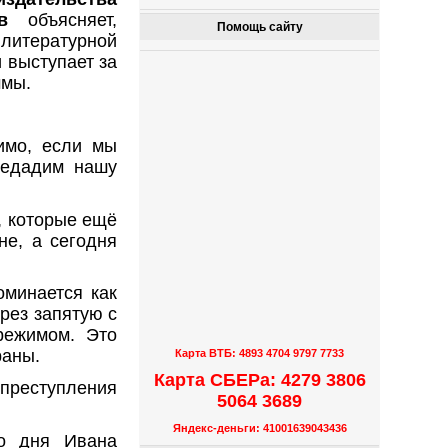
в
объясняет,
Помощь сайту
литературной
 выступает за
ммы.
имо, если мы
редадим нашу
, которые ещё
не, а сегодня
минается как
рез запятую с
режимом. Это
раны.
Карта ВТБ: 4893 4704 9797 7733
Карта СБЕРа: 4279 3806
преступления
5064 3689
Яндекс-деньги: 41001639043436
го дня Ивана