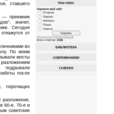
оя, ставшего
Наш опрос
Оцените мой сайт
Отлично
я — преемник
Хорошо
Неплохо
ов", значит,
Плохо
ике. Сегодня
Ужасно
 откажутся от
Результаты
|
Архив опросов
Всего ответов:
2106
шленниками во
БИБЛИОТЕКА
ылу. По моим
зрывали мосты
СОВРЕМЕННИКИ
 разложением
, подрывали
ГАЛЕРЕЯ
 работы после
й, порочащих
т разложения.
 60-е, 70-е и
рым советские