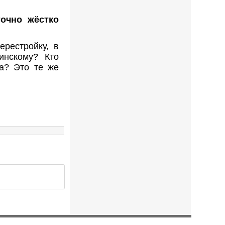
точно жёстко
рестройку, в
инскому? Кто
ва? Это те же