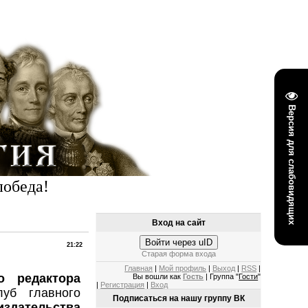
Версия для слабовидящих
победа!
Вход на сайт
Войти через uID
21:22
Старая форма входа
Главная
|
Мой профиль
|
Выход
|
RSS
|
о редактора
Вы вошли как
Гость
| Группа "
Гости
"
|
Регистрация
|
Вход
уб главного
Подписаться на нашу группу ВК
издательства