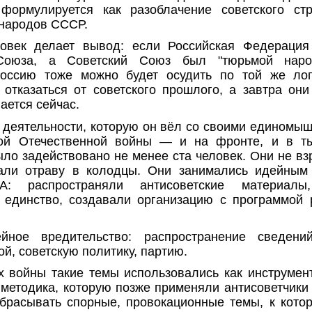
 формулируется как разоблачение советского стр
народов СССР.
овек делает вывод: если Российская Федераци
Союза, а Советский Союз был "тюрьмой народ
ссию тоже можно будет осудить по той же лог
 отказаться от советского прошлого, а завтра они
лается сейчас.
 деятельности, которую он вёл со своими единомы
ой Отечественной войны — и на фронте, и в т
ыло задействовано не менее ста человек. Они не в
али отраву в колодцы. Они занимались идейным
А: распространяли антисоветские материалы
 единство, создавали организацию с программой
ное вредительство: распространение сведени
ой, советскую политику, партию.
 войны такие темы использовались как инструмен
 методика, которую позже применяли антисоветчики в
абрасывать спорные, провокационные темы, к кото