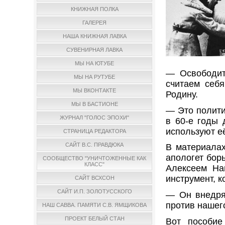
КНИЖНАЯ ПОЛКА
ГАЛЕРЕЯ
НАША КНИЖНАЯ ЛАВКА
СУВЕНИРНАЯ ЛАВКА
МЫ НА ЮТУБЕ
— Освободит
МЫ НА РУТУБЕ
считаем себ
МЫ ВКОНТАКТЕ
Родину.
МЫ В БАСТИОНЕ
— Это полити
ЖУРНАЛ "ГОЛОС ЭПОХИ"
в 60-е годы 
используют е
СТРАНИЦА РЕДАКТОРА
САЙТ В.С. ПРАВДЮКА
В материала
апологет бор
СООБЩЕСТВО "УНИЧТОЖЕННЫЕ КАК
КЛАСС"
Алексеем На
инструмент, 
САЙТ ВСХСОН
САЙТ И.П. ЗОЛОТУССКОГО
— Он внедря
против нашег
НАШ САВВА. ПАМЯТИ С.В. ЯМЩИКОВА
ПРОЕКТ БЕЛЫЙ СТАН
Вот пособие