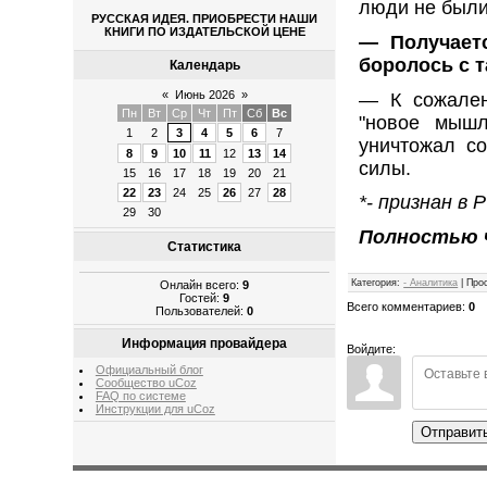
люди не были
РУССКАЯ ИДЕЯ. ПРИОБРЕСТИ НАШИ
КНИГИ ПО ИЗДАТЕЛЬСКОЙ ЦЕНЕ
— Получаетс
боролось с 
Календарь
«
Июнь 2026
»
— К сожален
Пн
Вт
Ср
Чт
Пт
Сб
Вс
"новое мышл
1
2
3
4
5
6
7
уничтожал со
8
9
10
11
12
13
14
силы.
15
16
17
18
19
20
21
22
23
24
25
26
27
28
*- признан в
29
30
Полностью 
Статистика
Категория
:
- Аналитика
|
Про
Онлайн всего:
9
Гостей:
9
Всего комментариев
:
0
Пользователей:
0
Информация провайдера
Войдите:
Официальный блог
Сообщество uCoz
FAQ по системе
Инструкции для uCoz
Отправит