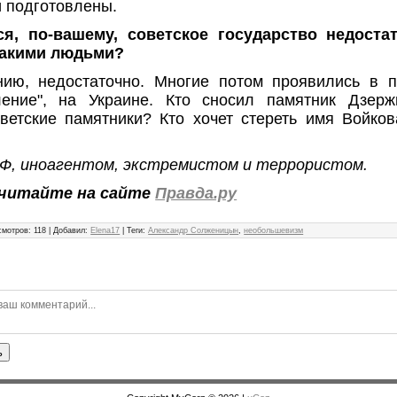
 подготовлены.
я, по-вашему, советское государство недоста
такими людьми?
ию, недостаточно. Многие потом проявились в пе
ение", на Украине. Кто сносил памятник Дзерж
ветские памятники? Кто хочет стереть имя Войко
 РФ, иноагентом, экстремистом и террористом.
читайте на сайте
Правда.ру
смотров
:
118
|
Добавил
:
Elena17
|
Теги
:
Александр Солженицын
,
необольшевизм
ь