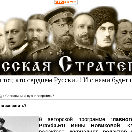
 тот, кто сердцем Русский! И с нами будет 
3
» Солженицына нужно запретить?
о запретить?
В авторской программе г
лавног
Pravda.Ru Инны Новиковой
"Кл
редактора"
журналист, редактор 