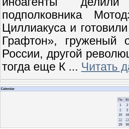
иноагенты делили
подполковника Мото
Циллиакуса и готовили
Графтон», груженый 
России, другой револю
тогда еще К
...
Читать 
Calendar
Пн
Вт
1
2
8
9
15
16
22
23
29
30