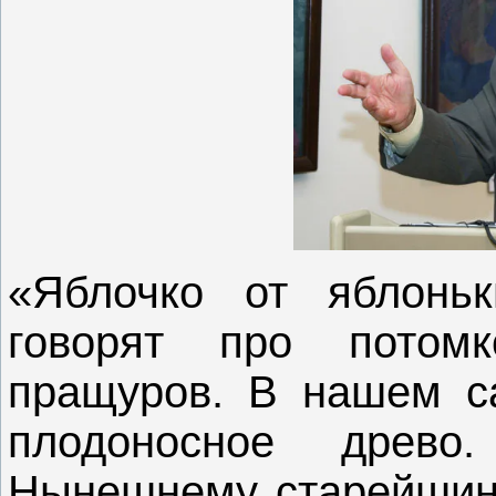
«Яблочко от яблоньк
говорят про потом
пращуров. В нашем са
плодоносное древо
Нынешнему старейшине