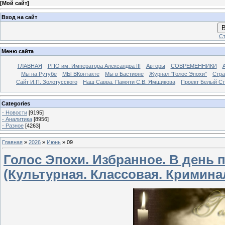
[
Мой сайт
]
Вход на сайт
В
Ст
Меню сайта
ГЛАВНАЯ
РПО им. Императора Александра III
Авторы
СОВРЕМЕННИКИ
Мы на Рутубе
МЫ ВКонтакте
Мы в Бастионе
Журнал "Голос Эпохи"
Стра
Сайт И.П. Золотусского
Наш Савва. Памяти С.В. Ямщикова
Проект Белый С
Categories
- Новости
[9195]
- Аналитика
[8956]
- Разное
[4263]
Главная
»
2026
»
Июнь
»
09
Голос Эпохи. Избранное. В день
(Культурная. Классовая. Кримина