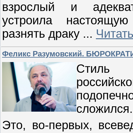
взрослый и адеква
устроила настоящу
разнять драку
...
Читат
Феликс Разумовский. БЮРОКРА
Стиль 
российск
подопеч
сложился.
Это, во-первых, всеве