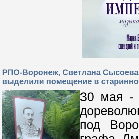
РПО-Воронеж, Светлана Сысоева:
выделили помещение в старинно
З0 мая -
дореволю
под Воро
графа Дм