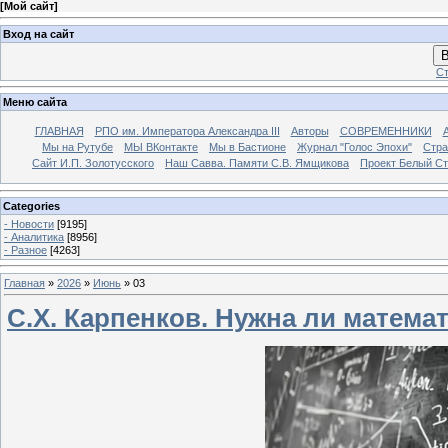
[
Мой сайт
]
Вход на сайт
В
Ст
Меню сайта
ГЛАВНАЯ
РПО им. Императора Александра III
Авторы
СОВРЕМЕННИКИ
Мы на Рутубе
МЫ ВКонтакте
Мы в Бастионе
Журнал "Голос Эпохи"
Стра
Сайт И.П. Золотусского
Наш Савва. Памяти С.В. Ямщикова
Проект Белый С
Categories
- Новости
[9195]
- Аналитика
[8956]
- Разное
[4263]
Главная
»
2026
»
Июнь
»
03
С.Х. Карпенков. Нужна ли матема