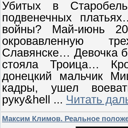
Убитых в Старобель
подвенечных платья
войны? Май-июнь 201
окровавленную т
Славянске… Девочка б
стояла Троица… Кро
донецкий мальчик Ми
кадры, ушел воеват
руку&hell
...
Читать дал
Максим Климов. Реальное положе