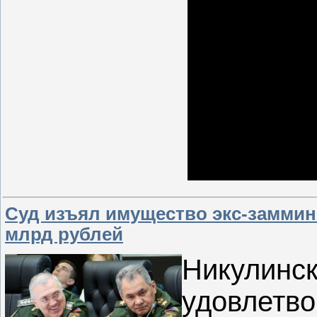
Суд изъял имущество экс-заммин
млрд рублей
Никулинс
удовлетв