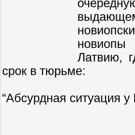
очередн
выдающе
новиопск
новиопы 
Латвию, г
срок в тюрьме:
“Абсурдная ситуация у