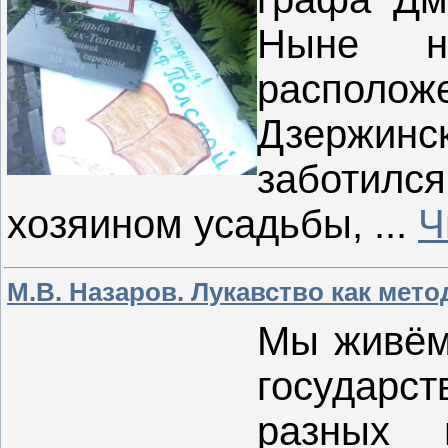
Ныне н
распол
Дзержин
заботился
хозяином усадьбы,
...
Ч
М.В. Назаров. Лукавство как мет
Мы живём 
государ
разных 