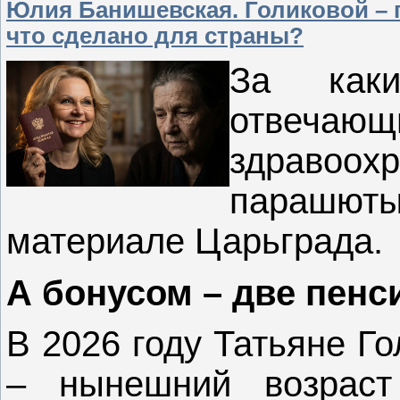
Юлия Банишевская. Голиковой – 
что сделано для страны?
За каки
отвечающ
здравоох
парашю
материале Царьграда.
А бонусом – две пенс
В 2026 году Татьяне Г
– нынешний возрас