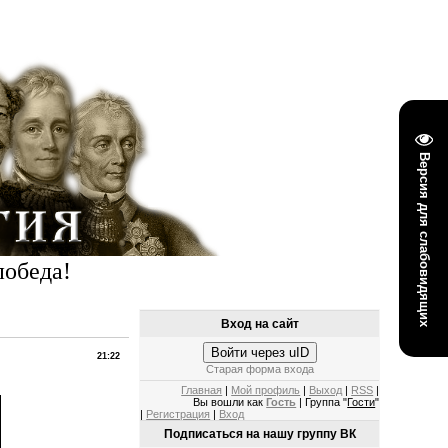
Версия для слабовидящих
победа!
Вход на сайт
Войти через uID
21:22
Старая форма входа
Главная
|
Мой профиль
|
Выход
|
RSS
|
Вы вошли как
Гость
| Группа "
Гости
"
|
Регистрация
|
Вход
Подписаться на нашу группу ВК