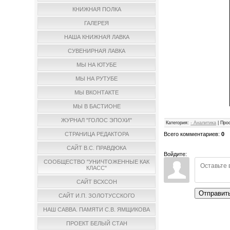
КНИЖНАЯ ПОЛКА
ГАЛЕРЕЯ
НАША КНИЖНАЯ ЛАВКА
СУВЕНИРНАЯ ЛАВКА
МЫ НА ЮТУБЕ
МЫ НА РУТУБЕ
МЫ ВКОНТАКТЕ
МЫ В БАСТИОНЕ
ЖУРНАЛ "ГОЛОС ЭПОХИ"
Категория
:
- Аналитика
|
Про
Всего комментариев
:
0
СТРАНИЦА РЕДАКТОРА
САЙТ В.С. ПРАВДЮКА
Войдите:
СООБЩЕСТВО "УНИЧТОЖЕННЫЕ КАК
КЛАСС"
САЙТ ВСХСОН
Отправит
САЙТ И.П. ЗОЛОТУССКОГО
НАШ САВВА. ПАМЯТИ С.В. ЯМЩИКОВА
ПРОЕКТ БЕЛЫЙ СТАН