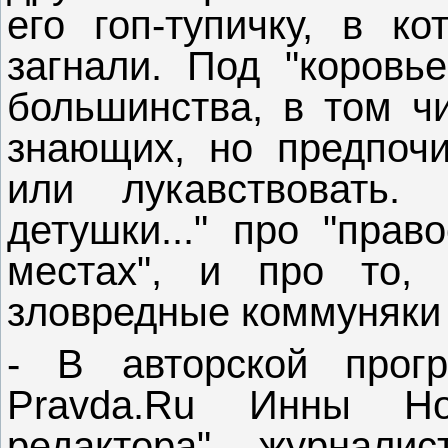
его гоп-тупичку, в к
загнали. Под "коровь
большинства, в том ч
знающих, но предпоч
или лукавствовать. 
детушки..." про "прав
местах", и про то, 
зловредные коммуняки г
- В авторской прогр
Pravda.Ru Инны Но
редактора" журналис