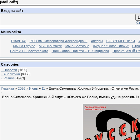
[
Мой сайт
]
Вход на сайт
В
Ст
Меню сайта
ГЛАВНАЯ
РПО им. Императора Александра III
Авторы
СОВРЕМЕННИКИ
Мы на Рутубе
МЫ ВКонтакте
Мы в Бастионе
Журнал "Голос Эпохи"
Стра
Сайт И.П. Золотусского
Наш Савва. Памяти С.В. Ямщикова
Проект Белый С
Categories
- Новости
[9195]
- Аналитика
[8956]
- Разное
[4263]
Главная
»
2026
»
Июнь
»
11
» Елена Семенова. Хроники 3-й смуты. «Отчего же Росiю, 
Елена Семенова. Хроники 3-й смуты. «Отчего же Росiю, имея иуд, не распять?» 