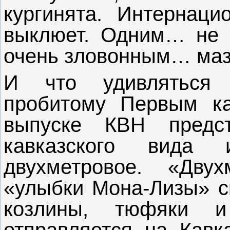
кургинята. Интернаци
выклюет. Одним… не м
очень зловонным… маз
И что удивляться 
пробитому Первым к
выпуске КВН предс
кавказского вида 
двухметровое. «Дву
«улыбки Мона-Лизы» сп
козлины, тюфяки и
отправляется на Кавк