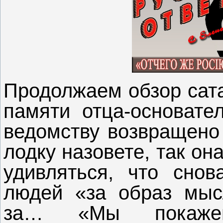
Продолжаем обзор сата
памяти отца-основате
ведомству возвращено
лодку назовете, так о
удивляться, что сно
людей «за образ мысл
за… «Мы покажем