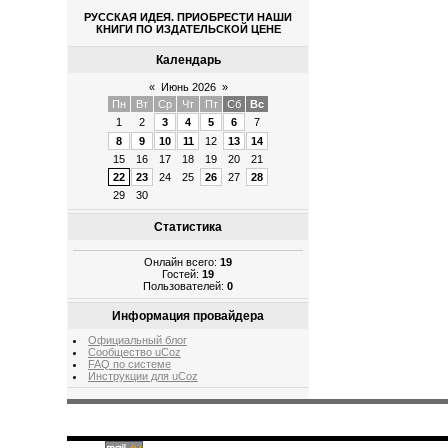
РУССКАЯ ИДЕЯ. ПРИОБРЕСТИ НАШИ
КНИГИ ПО ИЗДАТЕЛЬСКОЙ ЦЕНЕ
Календарь
«
Июнь 2026
»
Пн
Вт
Ср
Чт
Пт
Сб
Вс
1
2
3
4
5
6
7
8
9
10
11
12
13
14
15
16
17
18
19
20
21
22
23
24
25
26
27
28
29
30
Статистика
Онлайн всего:
19
Гостей:
19
Пользователей:
0
Информация провайдера
Официальный блог
Сообщество uCoz
FAQ по системе
Инструкции для uCoz