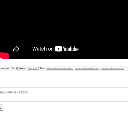
смотров
:
65
|
Добавил
:
Elena17
|
Теги
:
василий мельниченко
,
сельское хозяйство
,
проект антироссия
ь