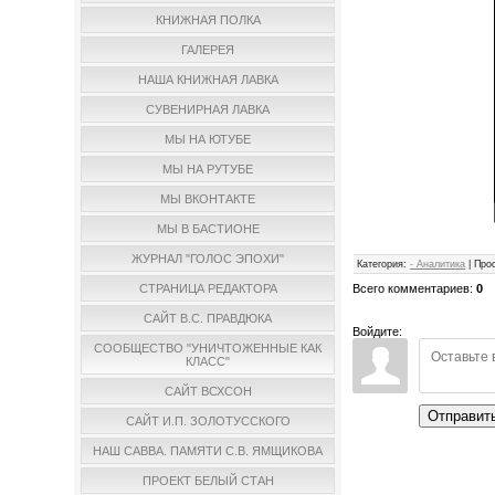
КНИЖНАЯ ПОЛКА
ГАЛЕРЕЯ
НАША КНИЖНАЯ ЛАВКА
СУВЕНИРНАЯ ЛАВКА
МЫ НА ЮТУБЕ
МЫ НА РУТУБЕ
МЫ ВКОНТАКТЕ
МЫ В БАСТИОНЕ
ЖУРНАЛ "ГОЛОС ЭПОХИ"
Категория
:
- Аналитика
|
Про
Всего комментариев
:
0
СТРАНИЦА РЕДАКТОРА
САЙТ В.С. ПРАВДЮКА
Войдите:
СООБЩЕСТВО "УНИЧТОЖЕННЫЕ КАК
КЛАСС"
САЙТ ВСХСОН
Отправит
САЙТ И.П. ЗОЛОТУССКОГО
НАШ САВВА. ПАМЯТИ С.В. ЯМЩИКОВА
ПРОЕКТ БЕЛЫЙ СТАН