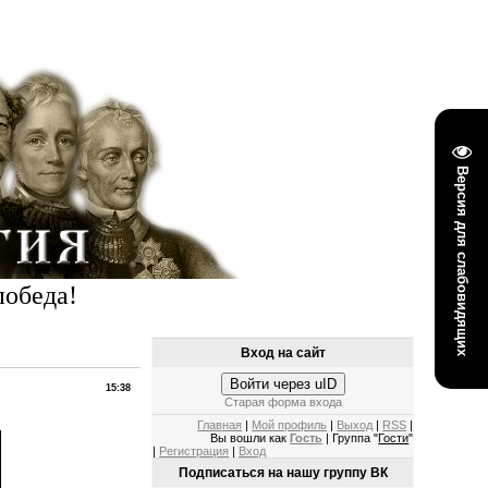
Версия для слабовидящих
победа!
Вход на сайт
Войти через uID
15:38
Старая форма входа
Главная
|
Мой профиль
|
Выход
|
RSS
|
Вы вошли как
Гость
| Группа "
Гости
"
|
Регистрация
|
Вход
Подписаться на нашу группу ВК