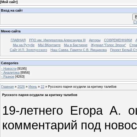
[
Мой сайт
]
Вход на сайт
В
Ст
Меню сайта
ГЛАВНАЯ
РПО им. Императора Александра III
Авторы
СОВРЕМЕННИКИ
Мы на Рутубе
МЫ ВКонтакте
Мы в Бастионе
Журнал "Голос Эпохи"
Стра
Сайт И.П. Золотусского
Наш Савва. Памяти С.В. Ямщикова
Проект Белый С
Categories
- Новости
[9195]
- Аналитика
[8956]
- Разное
[4263]
Главная
»
2026
»
Июнь
»
22
» Русского парня осудили за критику талибов
Русского парня осудили за критику талибов
19-летнего Егора А. 
комментарий под новос