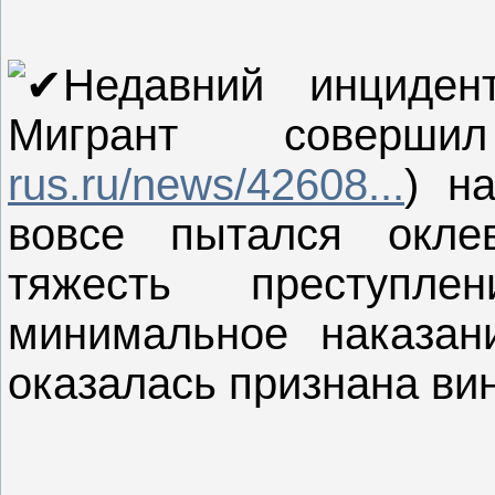
Недавний инциден
Мигрант соверш
rus.ru/news/42608...
) н
вовсе пытался окле
тяжесть преступле
минимальное наказан
оказалась признана ви