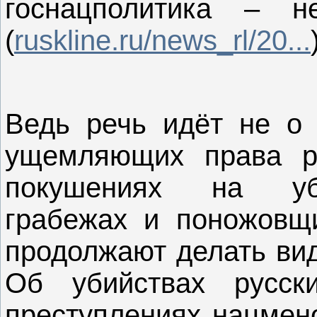
госнацполитика – н
(
ruskline.ru/news_rl/20...
Ведь речь идёт не о 
ущемляющих права ру
покушениях на уби
грабежах и поножовщи
продолжают делать вид
Об убийствах русск
преступлениях нацмен