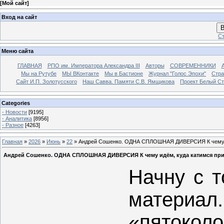
[
Мой сайт
]
Вход на сайт
В
Ст
Меню сайта
ГЛАВНАЯ
РПО им. Императора Александра III
Авторы
СОВРЕМЕННИКИ
Мы на Рутубе
МЫ ВКонтакте
Мы в Бастионе
Журнал "Голос Эпохи"
Стра
Сайт И.П. Золотусского
Наш Савва. Памяти С.В. Ямщикова
Проект Белый С
Categories
- Новости
[9195]
- Аналитика
[8956]
- Разное
[4263]
Главная
»
2026
»
Июнь
»
22
» Андрей Сошенко. ОДНА СПЛОШНАЯ ДИВЕРСИЯ К чему идё
Андрей Сошенко. ОДНА СПЛОШНАЯ ДИВЕРСИЯ К чему идём, куда катимся при 
Начну с т
материа
«пятоколо