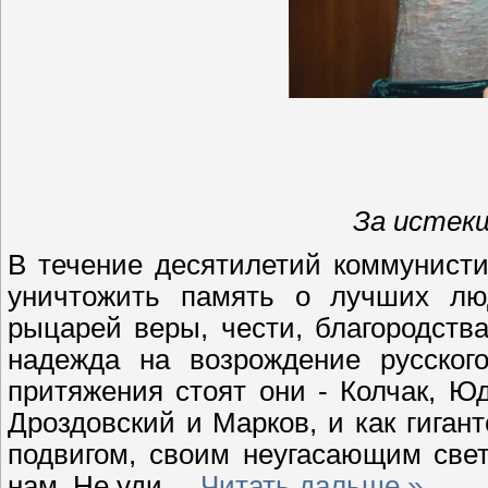
За истекшие
В течение десятилетий коммунист
уничтожить память о лучших люд
рыцарей веры, чести, благородства
надежда на возрождение русского
притяжения стоят они - Колчак, Ю
Дроздовский и Марков, и как гиган
подвигом, своим неугасающим све
нам. Не уди
...
Читать дальше »