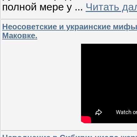
полной мере у
...
Читать да
Неосоветские и украинские мифы
Маковке.