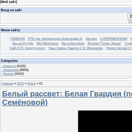
[
Мой сайт
]
Вход на сайт
В
Ст
Меню сайта
ГЛАВНАЯ
РПО им. Императора Александра III
Авторы
СОВРЕМЕННИКИ
Мы на Рутубе
МЫ ВКонтакте
Мы в Бастионе
Журнал "Голос Эпохи"
Стра
Сайт И.П. Золотусского
Наш Савва. Памяти С.В. Ямщикова
Проект Белый С
Categories
- Новости
[9195]
- Аналитика
[8956]
- Разное
[4263]
Главная
»
2019
»
Июль
»
01
Белый рассвет: Белая Гвардия (п
Семёновой)