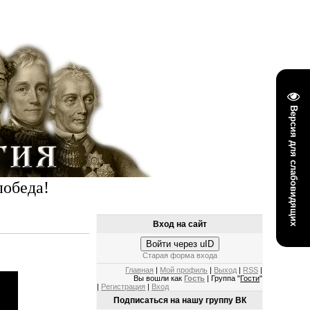
Версия для слабовидящих
победа!
Вход на сайт
Войти через uID
Старая форма входа
Главная
|
Мой профиль
|
Выход
|
RSS
|
Вы вошли как
Гость
| Группа "
Гости
"
|
Регистрация
|
Вход
Подписаться на нашу группу ВК