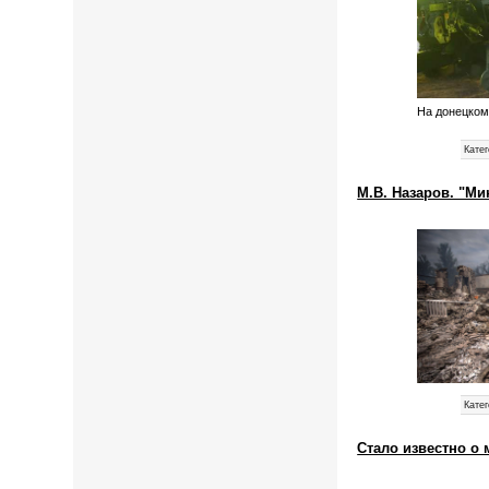
На донецком 
Катег
М.В. Назаров. "Ми
Катег
Стало известно о