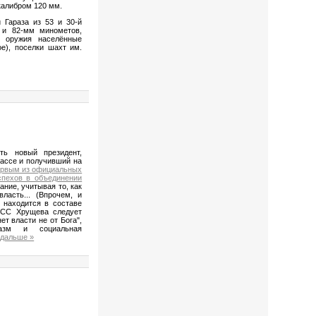
 калибром 120 мм.
 Гараза из 53 и 30-й
 и 82-мм минометов,
о оружия населённые
е), поселки шахт им.
ть новый президент,
ассе и получивший на
ервым из официальных
спехов в объединении
ание, учитывая то, как
ласть... (Впрочем, и
 находится в составе
КПСС Хрущева следует
нет власти не от Бога",
иазм и социальная
 дальше »