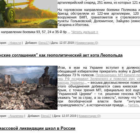
артиллерийский снаряд, 251 мина, из которых 121
На горловском направлении боевики Полякова и
бригад обстреляли из 122-мм артиллерии, 120
вооружения БМП, гранатометов и стрелковог
пункты Гольмовский, Доломитное, Зайцево (южно
Гагарина и Изотова.
направлении боевики 93, 57, 24 и 35-й бр
...
Читать дальше »
ория:
- Новости
|
Добавил:
Elena17
|
Дата:
12.07.2019
|
Комментарии (0)
нские соглашения" как геополитический акт кота Леопольда
Итак, в мае на Украине вступил в должнос
обещавший избирателям прекратить войну в Донб
выборах 73 % голосов.
Первоиерарх МП Кирилл п
лиц РФ поздравил Зеленского и пожелал ему у
народа Украины
... ‒ весьма двусмысленное пожел
этого объединения добивается сама киевская в
Крым, с точки зрения МП, официально всё еще
"Украинской Церкви" ‒ т.е. решение генсека 
уважать "не за страх, а за совесть", потому что "
при богоборческой власти были "энтуз
справедливость", а историческая правда
...
Читать
ория:
- Аналитика
|
Добавил:
Elena17
|
Дата:
12.07.2019
|
Комментарии (0)
 массовой ликвидации школ в России