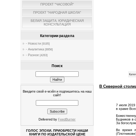
ПРОЕКТ "ЧАСОВОЙ"
ПРОЕКТ "НАРОДНАЯ ШКОЛА"
БЕЛАЯ ЗАЩИТА. ЮРИДИЧЕСКАЯ
КОНСУЛЬТАЦИЯ
Категории раздела
- Новости
[9195]
- Аналитика
[8956]
- Разное
[4263]
Поиск
Катег
В Северной столи
Введите свой е-мэйл и подпишитесь на наш
сайт!
7 июля 2019
в храме Все
Божественну
Delivered by
FeedBurner
Будников в 
За богослуж
Во время п
ГОЛОС ЭПОХИ. ПРИОБРЕСТИ НАШИ
(Плотникове
КНИГИ ПО ИЗДАТЕЛЬСКОЙ ЦЕНЕ