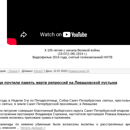
К 105-летию с начала Великой войны
(19.07(1.08).1914 г.)
Видеофильм 2014 года, снятый телекомпанией ННТВ
ория:
- Разное
|
Добавил:
Elena17
|
Дата:
12.07.2019
|
Комментарии (0)
це почтили память жертв репрессий на Левашовской пустыни
 года, в Неделю 3-ю по Пятидесятнице, Собор Санкт-Петербургских святых, престоль
х святых, в земле Санкт-Петербургской просиявших, в Левашове
ю литургию совершил благочинный Выборгского округа Санкт-Петербургской епархии
сослужении протоиерея Владимира Сорокина, настоятеля протоиерея Романа Ковальск
ением молились прихожане храма и паломники.
анихиды по невинно убиенным были вознесены молитвы о расстрелянных арх
), епископе
...
Читать дальше »