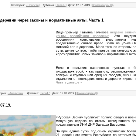
Категория:
- Новости
|
Добавил:
Elena17
|
Дата:
12.07.2019
|
Комментарии (0)
 деревни через законы и нормативные акты. Часть 1
Вице-премьер Татьяна Голикова
недавно заявил
убыли российского населения
. Это неудиви
россиянин» кремлевским властителям н
предоставлено святое право
идти на убыль.
О
жителей сел и деревень. Мало того, со стороны в
сути, делается все, чтобы превратить сельскую ж
через принятие новых законов и нормативных акто
Если в сельских населенных пунктах с бо
инфраструктурой, - как правило, расположенных
артерий и крупных или средних городов, жизнь ка
отдаления от последних села и деревни хиреют
Читать дальше »
ория:
- Аналитика
|
Добавил:
Elena17
|
Дата:
12.07.2019
|
Комментарии (0)
07.19.
«Русская Весна» публикует полную сводку о воен
минувшую неделю по итогам сегодняшнего бр
представителя УНМ ДНР Эдуарда Басурина.
За прошедшие сутки под огнем украинских боеви
21 населённого пункта Республики, по которым 