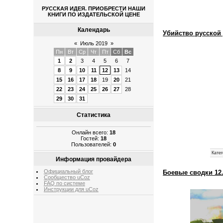
РУССКАЯ ИДЕЯ. ПРИОБРЕСТИ НАШИ
КНИГИ ПО ИЗДАТЕЛЬСКОЙ ЦЕНЕ
Календарь
Убийство русской
«
Июль 2019
»
Пн
Вт
Ср
Чт
Пт
Сб
Вс
1
2
3
4
5
6
7
8
9
10
11
12
13
14
15
16
17
18
19
20
21
22
23
24
25
26
27
28
29
30
31
Статистика
Онлайн всего:
18
Гостей:
18
Пользователей:
0
Катег
Информация провайдера
Официальный блог
Боевые сводки 12.
Сообщество uCoz
FAQ по системе
Инструкции для uCoz