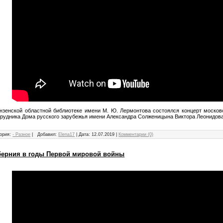
нзенской областной библиотеке имени М. Ю. Лермонтова состоялся концерт москов
трудника Дома русского зарубежья имени Александра Солженицына Виктора Леонидова
ория:
- Разное
|
Добавил:
Elena17
|
Дата:
12.07.2019
|
Комментарии (0)
берния в годы Первой мировой войны