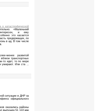
а о катастрофической
тельно. «Маленький
еинтересен, и ему
собенно это касается
ласть предержащих, по
изнь в ад. В том числе
в.
лее-менее развитой
 вблизи транспортных
к-то идет, то по мере
 и умирают. Или ста
...
ной ситуации в ДНР за
ифинга официального
ков оказались районы
был выпущен 51 122-мм