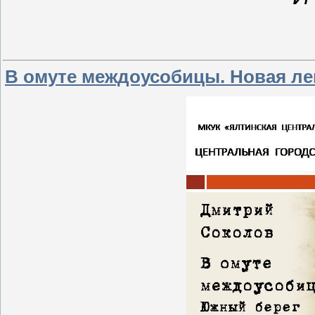
В омуте междоусобицы. Новая лек