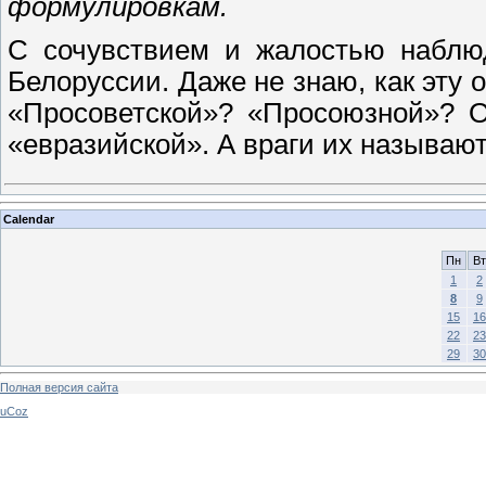
формулировкам.
С сочувствием и жалостью наблю
Белоруссии. Даже не знаю, как эту
«Просоветской»? «Просоюзной»? О
«евразийской». А враги их называю
Calendar
Пн
Вт
1
2
8
9
15
16
22
23
29
30
Полная версия сайта
uCoz