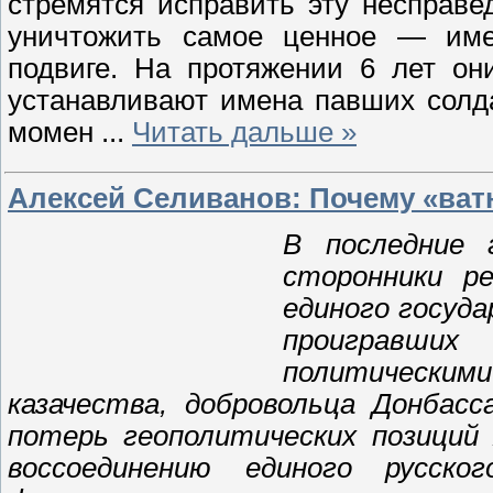
стремятся исправить эту несправе
уничтожить самое ценное — име
подвиге. На протяжении 6 лет он
устанавливают имена павших солд
момен
...
Читать дальше »
Алексей Селиванов: Почему «ва
В последние 
сторонники ре
единого госуд
проигравших
политическим
казачества, добровольца Донбас
потерь геополитических позиций
воссоединению единого русск