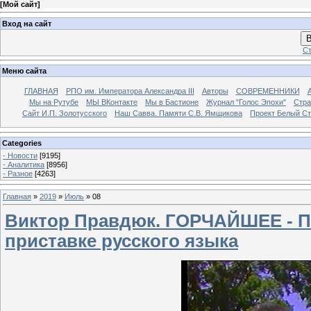
[
Мой сайт
]
Вход на сайт
В
Ст
Меню сайта
ГЛАВНАЯ
РПО им. Императора Александра III
Авторы
СОВРЕМЕННИКИ
Мы на Рутубе
МЫ ВКонтакте
Мы в Бастионе
Журнал "Голос Эпохи"
Стра
Сайт И.П. Золотусского
Наш Савва. Памяти С.В. Ямщикова
Проект Белый С
Categories
- Новости
[9195]
- Аналитика
[8956]
- Разное
[4263]
Главная
»
2019
»
Июль
»
08
Виктор Правдюк. ГОРЧАЙШЕЕ - П
приставке русского языка