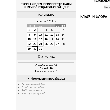
краеведо
РУССКАЯ ИДЕЯ. ПРИОБРЕСТИ НАШИ
КНИГИ ПО ИЗДАТЕЛЬСКОЙ ЦЕНЕ
Катег
Календарь
ИЛЬИЧ И ФЛОРА
«
Июль 2019
»
Пн
Вт
Ср
Чт
Пт
Сб
Вс
1
2
3
4
5
6
7
8
9
10
11
12
13
14
15
16
17
18
19
20
21
22
23
24
25
26
27
28
29
30
31
Статистика
Онлайн всего:
10
Гостей:
10
Пользователей:
0
Информация провайдера
Официальный блог
Сообщество uCoz
FAQ по системе
Инструкции для uCoz