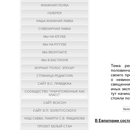
КНИЖНАЯ ПОЛКА
ГАЛЕРЕЯ
НАША КНИЖНАЯ ЛАВКА
СУВЕНИРНАЯ ЛАВКА
МЫ НА ЮТУБЕ
МЫ НА РУТУБЕ
МЫ ВКОНТАКТЕ
МЫ В БАСТИОНЕ
Тема ре
ЖУРНАЛ "ГОЛОС ЭПОХИ"
половинч
своего пр
СТРАНИЦА РЕДАКТОРА
о невинн
священни
САЙТ В.С. ПРАВДЮКА
иных эксп
СООБЩЕСТВО "УНИЧТОЖЕННЫЕ КАК
тут начин
КЛАСС"
стояли п
САЙТ ВСХСОН
Катег
САЙТ И.П. ЗОЛОТУССКОГО
НАШ САВВА. ПАМЯТИ С.В. ЯМЩИКОВА
В Евпатории состо
ПРОЕКТ БЕЛЫЙ СТАН