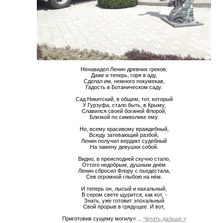
Ненавидел Ленин древних греков,
Даже и теперь, горя в аду,
Сделал им, немного покумекав,
Гадость в Ботаническом саду.
Сад Никитский, в общем, тот, который
У Гурзуфа, стало быть, в Крыму,
Славился своей богиней Флорой,
Близкой по символике ему.
Но, всему красивому враждебный,
Всюду затевающий разбой,
Ленин получил вердикт судебный
На замену девушки собой.
Видно, в преисподней скучно стало,
Оттого недобрым, душным днём
Ленин сбросил Флору с пьедестала,
Сев огромной глыбою на нём.
И теперь он, лысый и нахальный,
В сером свете щурится, как кот, -
Знать, уже готовит эпохальный
Свой прорыв в грядущее. И вот,
Приготовив сущему могилу<
...
Читать дальше »