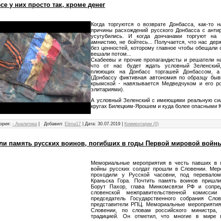
се у них просто так, кроме денег
Когда торгуются о возврате Донбасса, как-то н
причины расхождений русского Донбасса с антир
усугубились. И когда дончанами торгуют на
амнистию, не бойтесь... Получается, что нас дер
без ценностей, которому главное чтобы обещали 
вешали потом...
Скабеевы и прочие пропагандисты и решатели н
что от нас будет ждать условный Зеленский
плюющих на Донбасс торгашей Донбассом, а
(Донбассу фиктивная автономия по образцу бы
крымской - навязывается Медведчуком и его р
элитариями).
А условный Зеленский с имеющими реальную сил
кругах Билецким-Ярошем и куда более опасными 
ория:
- Аналитика
|
Добавил:
Elena17
|
Дата:
30.07.2019
|
Комментарии (0)
ли память русских воинов, погибших в годы Первой мировой войн
Мемориальные мероприятия в честь павших в 
войны русских солдат прошли в Словении. Мер
проходили у Русской часовни, под перевало
Краньска Гора. Почтить память воинов пришли
Борут Пахор, глава Минкомсвязи РФ и сопред
словенской межправительственной комиссии
председатель Государственного собрания Сл
представители РПЦ. Мемориальные мероприятия
Словении, по словам российского министра,
традицией. Он отметил, что многие в мире 