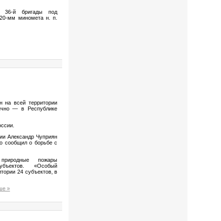
з 36-й бригады под
20-мм миномета н. п.
н на всей территории
тично — в Республике
оссии.
ии Александр Чуприян
го сообщил о борьбе с
риродные пожары
бъектов. «Особый
тории 24 субъектов, в
ше »