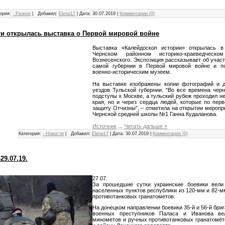
ория:
- Разное
|
Добавил:
Elena17
|
Дата:
30.07.2019
|
Комментарии (0)
ти открылась выставка о Первой мировой войне
Выставка «Калейдоскоп истории» открылась в
Чернском районном историко-краеведческ
Вознесенского. Экспозиция рассказывает об учас
самой губернии в Первой мировой войне и по
военно-историческим музеем.
На выставке изображены копии фотографий и д
уездов Тульской губернии. "Во все времена че
подступы к Москве, а тульский рубеж проходил не
края, но и через сердца людей, которые по пер
защиту Отчизны", – отметила на открытии меропр
Чернской средней школы №1 Ганна Кудаланова.
Источник
...
Читать дальше »
Категория:
- Новости
|
Добавил:
Elena17
|
Дата:
30.07.2019
|
Комментарии (0)
29.07.19.
27.07.
За прошедшие сутки украинские боевики вели
населенных пунктов республики из 120-мм и 82-
противотанковых гранатометов.
На донецком направлении боевики 35-й и 56-й бри
военных преступников Паласа и Иванова ве
минометов и ручных противотанковых гранатомёто