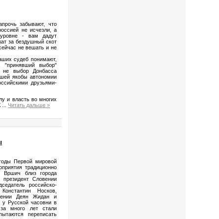
апрочь забывают, что
оссией не исчезли, а
 уровне - вам дадут
жат за бездушный скот
сейчас не вешать и не
аших судеб понимают,
, "принявший выбор"
 не выбор Донбасса
вшей якобы автономии
оссийскими друзьями-
у и власть во многих
К
...
Читать дальше »
ы
годы Первой мировой
оприятия традиционно
м Вршич близ города
 президент Словении
седатель российско-
 Константин Носков,
овении Деян Жидан и
 у Русской часовни в
 за много лет стали
пытаются переписать