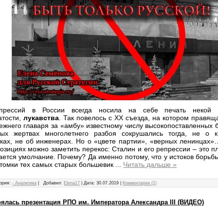
прессий в России всегда носила на себе печать некой не
атости,
лукавства
. Так повелось с ХХ съезда, на котором правя
ежнего главаря за «амбу» известному числу высокопоставленных 
ых жертвах многолетнего разбоя сокрушались тогда, не о к
ках, не об инженерах. Но о «цвете партии», «верных ленинцах»
озициях можно заметить перекос: Сталин и его репрессии – это 
ается умолчание. Почему? Да именно потому, что у истоков борь
отомки тех самых старых большевик
...
Читать дальше »
ория:
- Аналитика
|
Добавил:
Elena17
|
Дата:
30.07.2019
|
Комментарии (1)
ялась презентация РПО им. Императора Александра III (ВИДЕО)