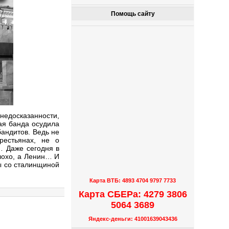
Помощь сайту
досказанности,
щая банда осудила
бандитов. Ведь не
рестьянах, не о
… Даже сегодня в
плохо, а Ленин… И
бы со сталинщиной
Карта ВТБ: 4893 4704 9797 7733
Карта СБЕРа: 4279 3806
5064 3689
Яндекс-деньги: 41001639043436