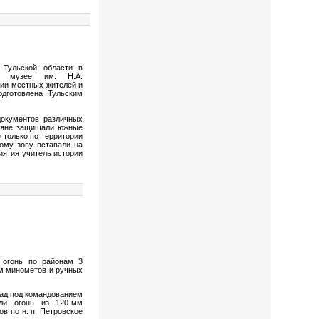
 Тульской области в
ом музее им. Н.А.
тии местных жителей и
дготовлена Тульским
окументов различных
рняне защищали южные
 только по территории
вому зову вставали на
иятия учитель истории
 огонь по районам 3
мм минометов и ручных
гад под командованием
ли огонь из 120-мм
в по н. п. Петровское