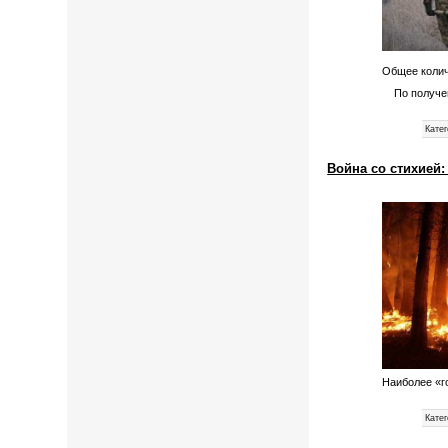
Общее колич
По получен
Катег
Война со стихией
Наиболее «г
Катег