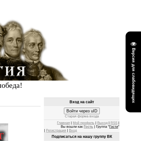
Версия для слабовидящих
победа!
Вход на сайт
Войти через uID
Старая форма входа
Главная
|
Мой профиль
|
Выход
|
RSS
|
Вы вошли как
Гость
| Группа "
Гости
"
|
Регистрация
|
Вход
Подписаться на нашу группу ВК