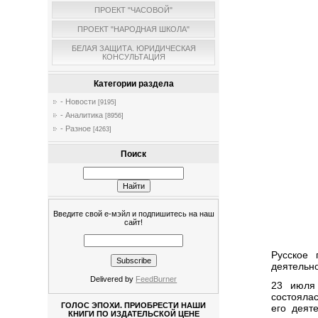
ПРОЕКТ "ЧАСОВОЙ"
ПРОЕКТ "НАРОДНАЯ ШКОЛА"
БЕЛАЯ ЗАЩИТА. ЮРИДИЧЕСКАЯ
КОНСУЛЬТАЦИЯ
Категории раздела
- Новости
[9195]
- Аналитика
[8956]
- Разное
[4263]
Поиск
Введите свой е-мэйл и подпишитесь на наш
сайт!
Русское 
деятельно
Delivered by
FeedBurner
23 июля 
состояла
ГОЛОС ЭПОХИ. ПРИОБРЕСТИ НАШИ
его деят
КНИГИ ПО ИЗДАТЕЛЬСКОЙ ЦЕНЕ