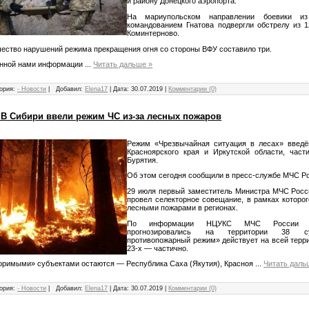
и району Донецкого аэропорта.
На мариупольском направлении боевики и
командованием Гнатова подвергли обстрелу из 1
Коминтерново.
ество нарушений режима прекращения огня со стороны ВФУ составило три.
ной нами информации
...
Читать дальше »
ория:
- Новости
|
Добавил:
Elena17
|
Дата:
30.07.2019
|
Комментарии (0)
: В Сибири ввели режим ЧС из-за лесных пожаров
Режим «Чрезвычайная ситуация в лесах» введё
Красноярского края и Иркутской области, час
Бурятия.
Об этом сегодня сообщили в пресс-службе МЧС Р
29 июля первый заместитель Министра МЧС Росс
провел селекторное совещание, в рамках которо
лесными пожарами в регионах.
По информации НЦУКС МЧС России п
прогнозировались на территории 38 су
противопожарный режим» действует на всей терри
23-х — частично.
оримыми» субъектами остаются — Республика Саха (Якутия), Красноя
...
Читать даль
ория:
- Новости
|
Добавил:
Elena17
|
Дата:
30.07.2019
|
Комментарии (0)