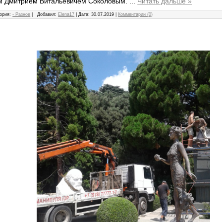
м Дмитрием Витальевичем Соколовым.
...
Читать дальше »
ория:
- Разное
|
Добавил:
Elena17
|
Дата:
30.07.2019
|
Комментарии (0)