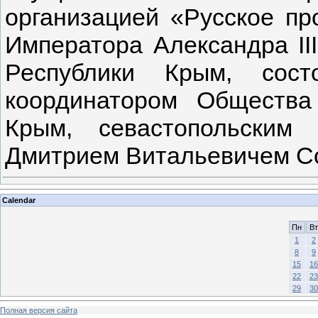
организацией «Русское пр
Императора Александра II
Республики Крым, сост
координатором Общества
Крым, севастопольским
Дмитрием Витальевичем С
Calendar
Пн
Вт
1
2
8
9
15
16
22
23
29
30
Полная версия сайта