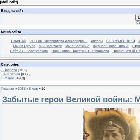
[
Мой сайт
]
Вход на сайт
В
Ст
Меню сайта
ГЛАВНАЯ
РПО им. Императора Александра III
Авторы
СОВРЕМЕННИКИ
Мы на Рутубе
МЫ ВКонтакте
Мы в Бастионе
Журнал "Голос Эпохи"
Стра
Сайт И.П. Золотусского
Наш Савва. Памяти С.В. Ямщикова
Проект Белый С
Categories
- Новости
[9195]
- Аналитика
[8956]
- Разное
[4263]
Главная
»
2019
»
Июль
»
20
Забытые герои Великой войны: 