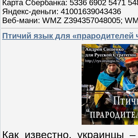
Карта Сбербанка: 5336 6902 5471 5
Яндекс-деньги: 41001639043436
Веб-мани: WMZ Z394357048005; W
Птичий язык для «прародителей 
Как известно, украинцы –