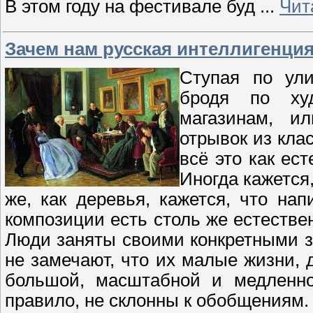
В этом году на фестивале буд
...
Чит
Зачем нам русская интеллигенци
Ступая по ули
бродя по ху
магазинам, и
отрывок из кл
всё это как ес
Иногда кажется
же, как деревья, кажется, что на
композиции есть столь же естествен
Люди заняты своими конкретными з
не замечают, что их малые жизни,
большой, масштабной и медленно
правило, не склонны к обобщениям.