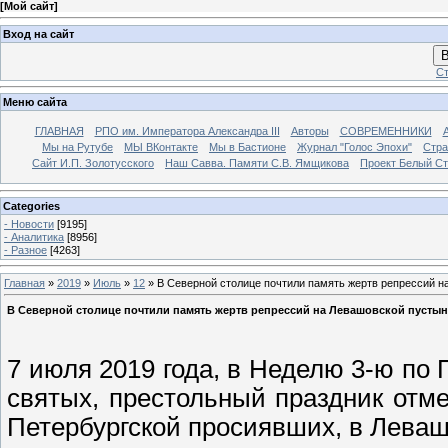
[
Мой сайт
]
Вход на сайт
В
Ст
Меню сайта
ГЛАВНАЯ
РПО им. Императора Александра III
Авторы
СОВРЕМЕННИКИ
Мы на Рутубе
МЫ ВКонтакте
Мы в Бастионе
Журнал "Голос Эпохи"
Стра
Сайт И.П. Золотусского
Наш Савва. Памяти С.В. Ямщикова
Проект Белый С
Categories
- Новости
[9195]
- Аналитика
[8956]
- Разное
[4263]
Главная
»
2019
»
Июль
»
12
» В Северной столице почтили память жертв репрессий н
В Северной столице почтили память жертв репрессий на Левашовской пусты
7 июля 2019 года, в Неделю 3-ю по
святых, престольный праздник отме
Петербургской просиявших, в Лева